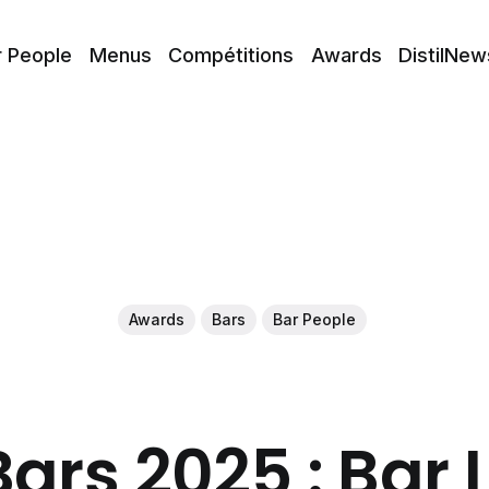
r People
Menus
Compétitions
Awards
DistilNew
Awards
Bars
Bar People
Bars 2025 : Bar 