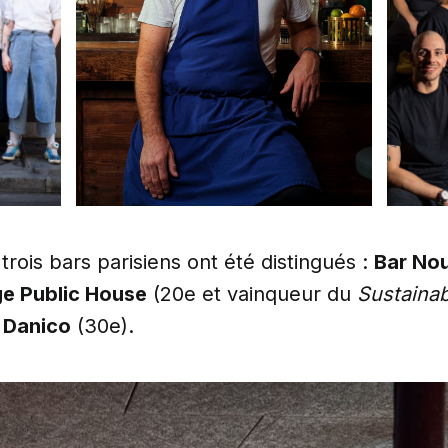
 trois bars parisiens ont été distingués :
Bar No
e Public House
(20e et vainqueur du
Sustaina
t
Danico
(30e).