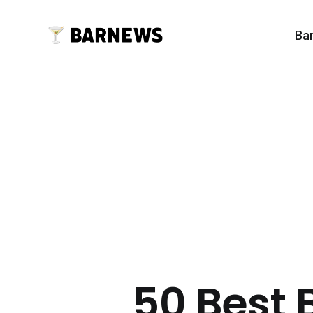
Ba
50 Best 