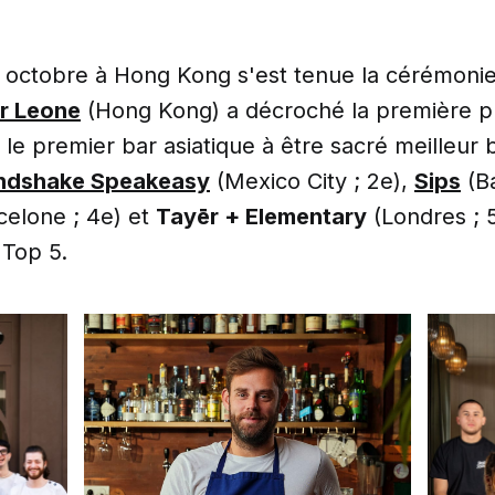
 octobre à Hong Kong s'est tenue la cérémoni
r Leone
(Hong Kong) a décroché la première p
 le premier bar asiatique à être sacré meilleur
ndshake Speakeasy
(Mexico City ; 2e),
Sips
(Ba
celone ; 4e) et
Tayēr + Elementary
(Londres ; 
 Top 5.