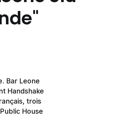
onde"
e. Bar Leone
ant Handshake
ançais, trois
 Public House