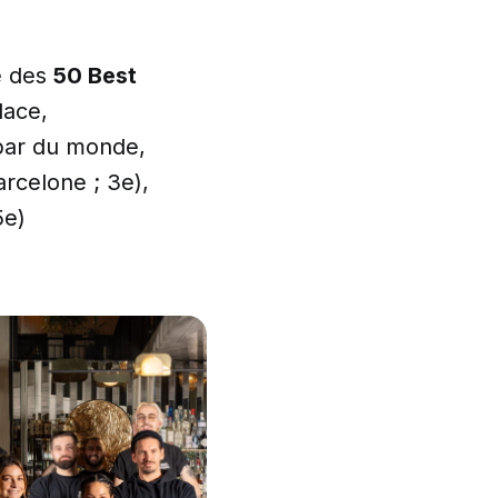
e des
50 Best
lace,
 bar du monde,
rcelone ; 3e),
5e)