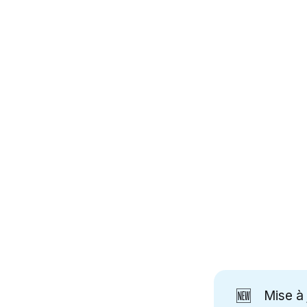
🆕
Mise à 