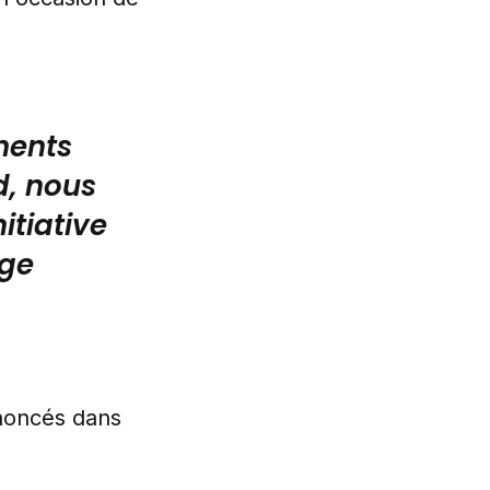
ments
d, nous
itiative
age
nnoncés dans