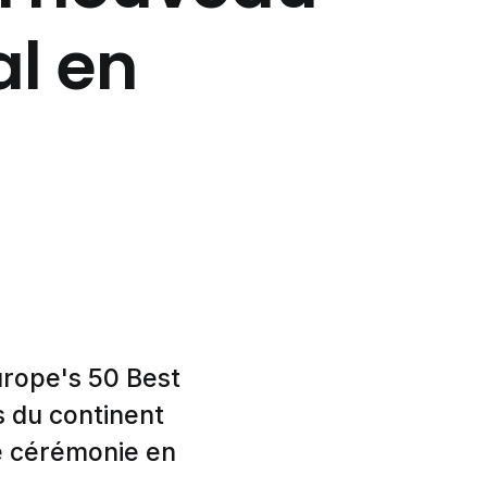
l en
urope's 50 Best
s du continent
ne cérémonie en