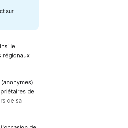
à
ct sur
insi le
s régionaux
s (anonymes)
priétaires de
ors de sa
 l'occasion de