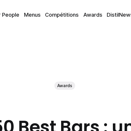
r People
Menus
Compétitions
Awards
DistilNew
Awards
50 Best Bars : 