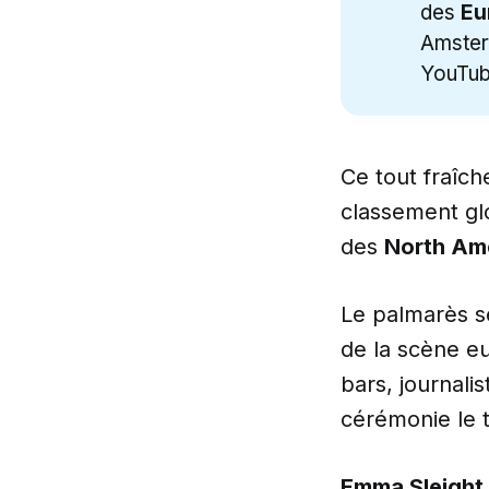
des
Eu
Amster
YouTub
Ce tout fraî
classement gl
des
North Ame
Le palmarès s
de la scène eu
bars, journali
cérémonie le t
Emma Sleight