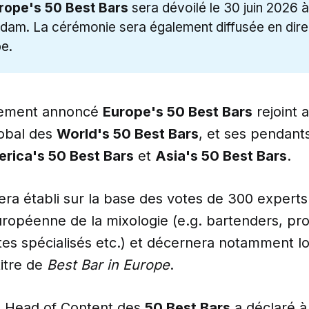
rope's 50 Best Bars
sera dévoilé le 30 juin 2026 
dam. La cérémonie sera également diffusée en dire
e.
chement annoncé
Europe's 50 Best Bars
rejoint a
obal des
World's 50 Best Bars
, et ses pendant
rica's 50 Best Bars
et
Asia's 50 Best Bars
.
era établi sur la base des votes de 300 expert
ropéenne de la mixologie (e.g. bartenders, pro
stes spécialisés etc.) et décernera notamment l
itre de
Best Bar in Europe
.
, Head of Content des
50 Best Bars
a déclaré à