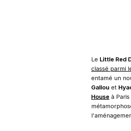
Le
Little Red 
classé parmi 
entamé un nou
Gallou
et
Hya
House
à Paris 
métamorphose
l'aménagement