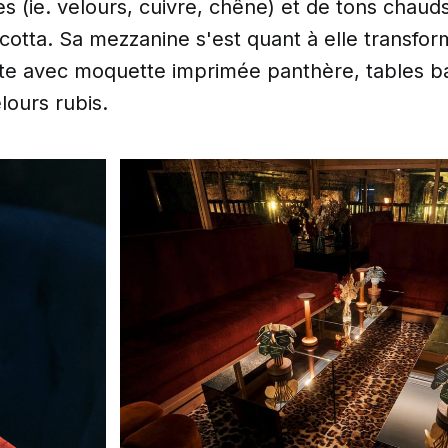
s (ie. velours, cuivre, chêne) et de tons chauds
acotta. Sa mezzanine s'est quant à elle transfo
ste avec moquette imprimée panthère, tables ba
lours rubis.