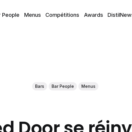
r People
Menus
Compétitions
Awards
DistilNew
Bars
Bar People
Menus
Red Door se réi