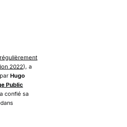
régulièrement
tion 2022
), a
 par
Hugo
e Public
 a confié sa
 dans