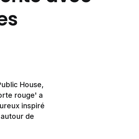
es
ublic House,
orte rouge' a
ureux inspiré
 autour de