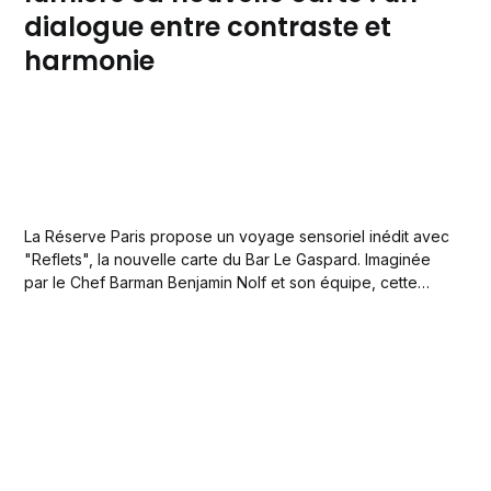
dialogue entre contraste et
harmonie
La Réserve Paris propose un voyage sensoriel inédit avec
"Reflets", la nouvelle carte du Bar Le Gaspard. Imaginée
par le Chef Barman Benjamin Nolf et son équipe, cette
création originale célèbre l'art de la dualité à travers
douze compositions : six cocktails et leurs interprétations
sans alcool.