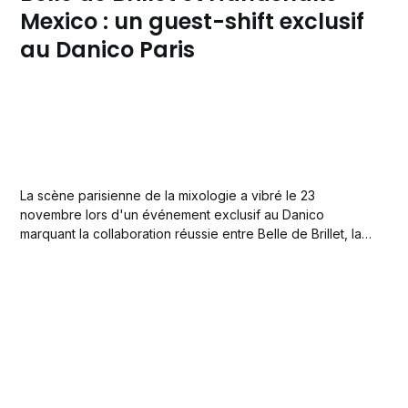
Mexico : un guest-shift exclusif
au Danico Paris
La scène parisienne de la mixologie a vibré le 23
novembre lors d'un événement exclusif au Danico
marquant la collaboration réussie entre Belle de Brillet, la
liqueur de poire Williams et de Cognac, et Handshake
Mexico, le bar mondialement reconnu, classé numéro 2
par les "50 Best Bars".