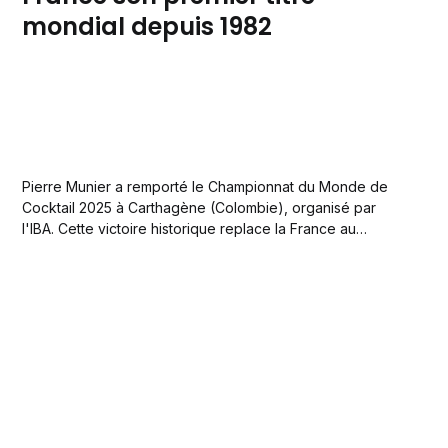
mondial depuis 1982
Pierre Munier a remporté le Championnat du Monde de
Cocktail 2025 à Carthagène (Colombie), organisé par
l'IBA. Cette victoire historique replace la France au
sommet mondial, 43 ans après le sacre d'Alain Nevers en
1982. Le bartender s'est imposé face à 65 nations.