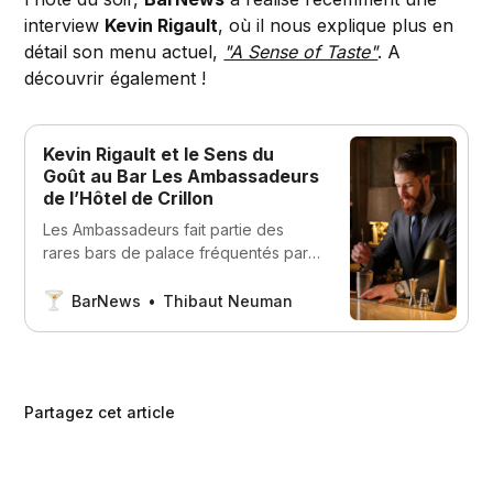
interview
Kevin Rigault
, où il nous explique plus en
détail son menu actuel,
"A Sense of Taste"
. A
découvrir également !
Kevin Rigault et le Sens du
Goût au Bar Les Ambassadeurs
de l’Hôtel de Crillon
Les Ambassadeurs fait partie des
rares bars de palace fréquentés par
le milieu du cocktail. Kevin Rigault, son
directeur, nous dévoile le processus
BarNews
Thibaut Neuman
de création de son nouveau menu
autour de la saisonnalité, revient sur
son parcours et dresse un bilan
contrasté de la scène parisienne.
Partagez cet article