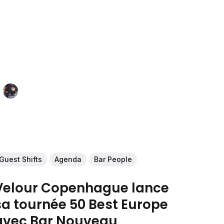
Guest Shifts
Agenda
Bar People
Velour Copenhague lance
sa tournée 50 Best Europe
avec Bar Nouveau