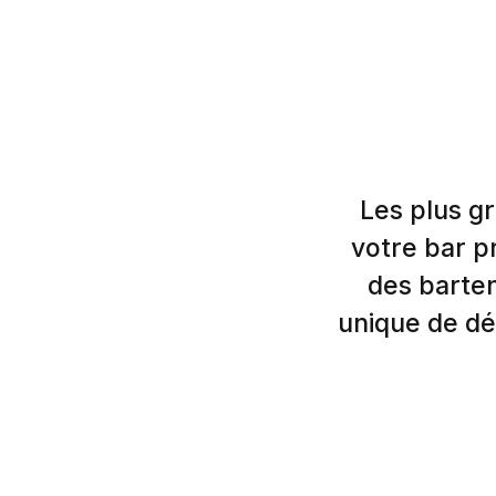
Les plus g
votre bar pr
des barten
unique de déc