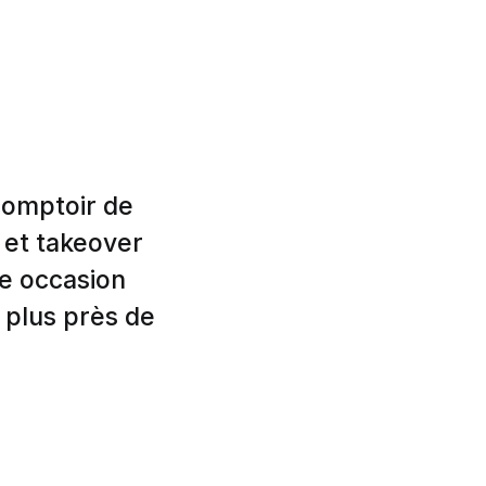
comptoir de
s et takeover
ne occasion
u plus près de