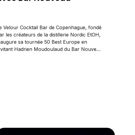
e Velour Cocktail Bar de Copenhague, fondé
ar les créateurs de la distillerie Nordic EtOH,
naugure sa tournée 50 Best Europe en
nvitant Hadrien Moudoulaud du Bar Nouveau
our une master class et un guest shift le 20
vril.