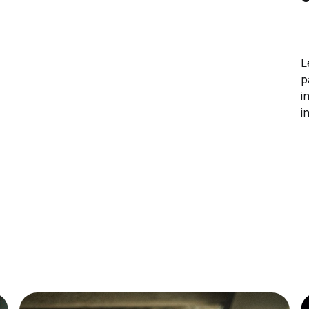
L
p
i
i
p
a