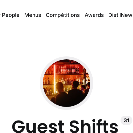
r People
Menus
Compétitions
Awards
DistilNew
Guest Shifts
31