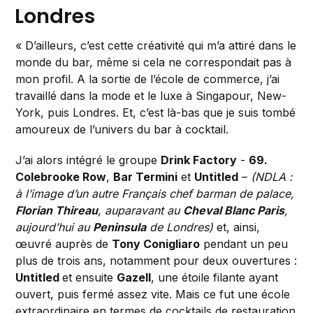
Londres
« D’ailleurs, c’est cette créativité qui m’a attiré dans le
monde du bar, même si cela ne correspondait pas à
mon profil. A la sortie de l’école de commerce, j’ai
travaillé dans la mode et le luxe à Singapour, New-
York, puis Londres. Et, c’est là-bas que je suis tombé
amoureux de l’univers du bar à cocktail.
J’ai alors intégré le groupe
Drink Factory
-
69.
Colebrooke Row
,
Bar Termini
et
Untitled
–
(NDLA :
à l’image d’un autre Français chef barman de palace,
Florian Thireau
, auparavant au
Cheval Blanc Paris
,
aujourd’hui au
Peninsula
de Londres)
et, ainsi,
œuvré auprès de
Tony Conigliaro
pendant un peu
plus de trois ans, notamment pour deux ouvertures :
Untitled
et ensuite
Gazell
, une étoile filante ayant
ouvert, puis fermé assez vite. Mais ce fut une école
extraordinaire en termes de cocktails de restauration