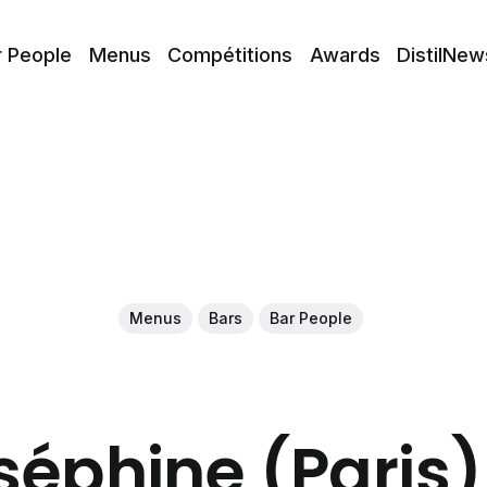
r People
Menus
Compétitions
Awards
DistilNew
Menus
Bars
Bar People
séphine (Paris