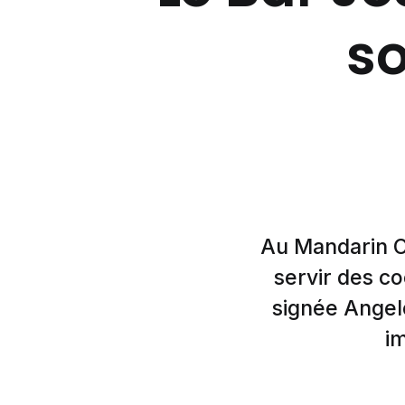
s
Au Mandarin Or
servir des co
signée Angelo
i