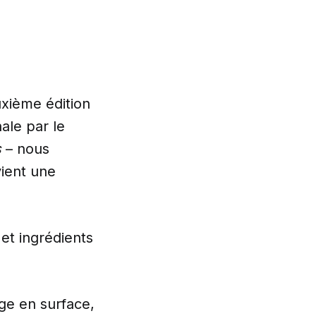
uxième édition
ale par le
s
– nous
ient une
 et ingrédients
ge en surface,