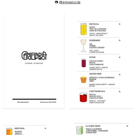
📷
@emmalucila