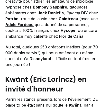
créativité pour attirer les amateurs de mixologie :
hypnose chez
Bombay Sapphire
, tatouages
éphémères chez
Jack Daniel's
,
Paloma
DIY chez
Patròn
, roue de la win chez
Cointreau
(avec une
Adèle Fardeau
qui a donné de sa personne),
cocktails 100% français chez
Hysope
, ou encore
ambiance muy caliente chez
Flor de Caña
.
Au total, quelques 250 créations inédites (pour 70
000 drinks servis !) qui nous amènent au même
constat qu'à
Disneyland
: difficile de tout faire en
une journée !
Kwãnt (Eric Lorincz) en
invité d'honneur
Parmi les stands présents lors de l'événement, ZE
place to be était sans nul doute le
Kwãnt
, bar à