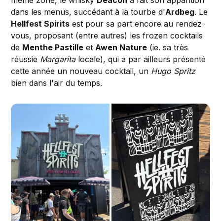
même zone, le whisky
Deacon
a fait son apparition
dans les menus, succédant à la tourbe d'
Ardbeg
. Le
Hellfest Spirits
est pour sa part encore au rendez-
vous, proposant (entre autres) les frozen cocktails
de
Menthe Pastille
et
Awen Nature
(ie. sa très
réussie
Margarita
locale), qui a par ailleurs présenté
cette année un nouveau cocktail, un
Hugo Spritz
bien dans l'air du temps.