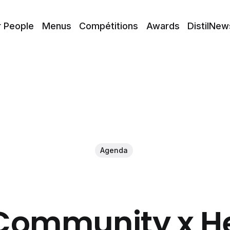
r People
Menus
Compétitions
Awards
DistilNew
Agenda
Community x He