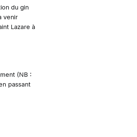
ion du gin
à venir
aint Lazare à
ement (NB :
 en passant