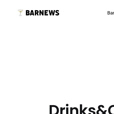
Ba
Drinks&