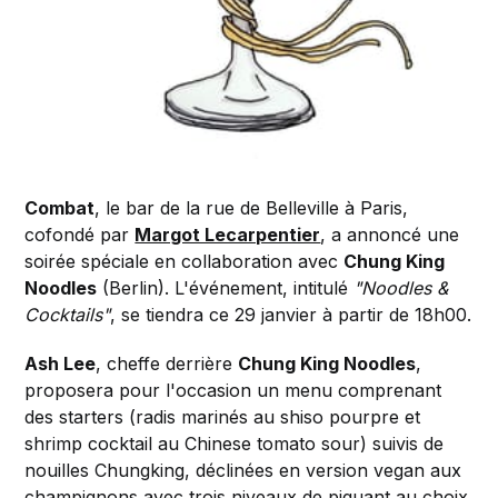
Combat
, le bar de la rue de Belleville à Paris,
cofondé par
Margot Lecarpentier
, a annoncé une
soirée spéciale en collaboration avec
Chung King
Noodles
(Berlin). L'événement, intitulé
"Noodles &
Cocktails"
, se tiendra ce 29 janvier à partir de 18h00.
Ash Lee
, cheffe derrière
Chung King Noodles
,
proposera pour l'occasion un menu comprenant
des starters (radis marinés au shiso pourpre et
shrimp cocktail au Chinese tomato sour) suivis de
nouilles Chungking, déclinées en version vegan aux
champignons avec trois niveaux de piquant au choix.